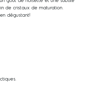
un goût de noisette et une subtile
ein de cristaux de maturation.
 en dégustant!
ctiques.