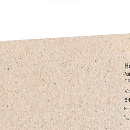
H
fa
He
Ve
84