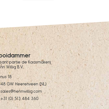
ooidammer
isant partie de Kaasmakerij
nri Willig B.V.
nus 18
48 GW Heerenveen (NL)
sales@henriwillig.com
+31 (0) 513 484 360