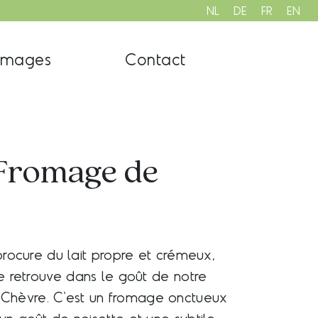
NL
DE
FR
EN
omages
Contact
Fromage de
procure du lait propre et crémeux,
se retrouve dans le goût de notre
hèvre. C'est un fromage onctueux