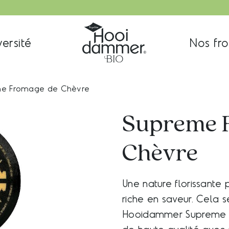
versité
Nos fr
e Fromage de Chèvre
Supreme 
Chèvre
Une nature florissante 
riche en saveur. Cela 
Hooidammer Supreme C